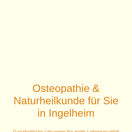
TCM & A
Behandl
Praxi
Virtuell
Osteopathie &
Blog & F
Naturheilkunde für Sie
in Ingelheim
Ko
Ganzheitliche Lösungen für mehr Lebensqualität