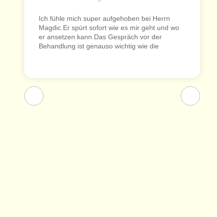
Ich fühle mich super aufgehoben bei Herrn
Magdic.Er spürt sofort wie es mir geht und wo
er ansetzen kann.Das Gespräch vor der
Behandlung ist genauso wichtig wie die
eigentliche Behandlung. Bei akuten
Schmerzen, wird es sehr zeitnah möglich
gemacht,einen Termin zu finden.