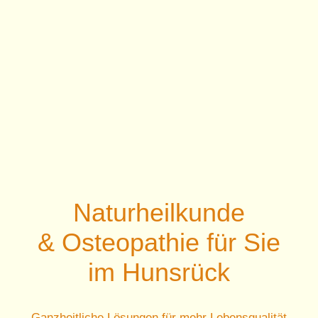
TCM & A
Behandl
Praxi
Virtuell
Naturheilkunde
Blog & F
&
Osteopathie für Sie
im Hunsrück
Ko
Ganzheitliche Lösungen für mehr Lebensqualität