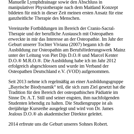
Manuelle Lymphdrainage sowie den Abschluss in
manipulativer Physiotherapie nach dem Maitland Konzept
bildeten für mich in dieser Zeit meinen ersten Ansatz für eine
ganzheitliche Therapie des Menschen.
Vereinzelte Fortbildungen im Bereich der Cranio-Sacral-
Therapie und der berufliche Austausch mit Osteopathen
erweckte in mir das Interesse an der Osteopathie. Im Jahr der
Geburt unserer Tochter Viviana (2007) begann ich die
Ausbildung zur Osteopathin am Berufsförderungswerk Mainz
unter der Leitung von Piet Dijs D.O.® und Marcel Kenter
D.O.® M.R.O.®. Die Ausbildung habe ich im Jahr 2012
erfolgreich abgeschlossen und wurde im Verband der
Osteopathen Deutschland e.V. (VOD) aufgenommen.
Seit 2013 nehme ich regelmäßig an einer Ausbildungsgruppe
„Bayrische Biodynamik“ teil, die sich zum Ziel gesetzt hat die
Tradition für den Bereich der osteopathischen Pädiatrie im
Sinne Dr. A.T. Still und seiner engsten, ihm nachfolgenden
Studenten lebendig zu halten. Die Studiengruppe ist als
dreijährige Kursreihe ausgelegt und wird von Dr. James
Jealous D.O.® als akademischer Direktor geleitet.
2014 erfreute uns die Geburt unseres Sohnes Robert.