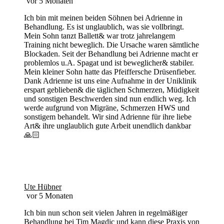
vor 5 Monaten
Ich bin mit meinen beiden Söhnen bei Adrienne in
Behandlung. Es ist unglaublich, was sie vollbringt.
Mein Sohn tanzt Ballett& war trotz jahrelangem
Training nicht beweglich. Die Ursache waren sämtliche
Blockaden. Seit der Behandlung bei Adrienne macht er
problemlos u.A. Spagat und ist beweglicher& stabiler.
Mein kleiner Sohn hatte das Pfeiffersche Drüsenfieber.
Dank Adrienne ist uns eine Aufnahme in der Uniklinik
erspart geblieben& die täglichen Schmerzen, Müdigkeit
und sonstigen Beschwerden sind nun endlich weg. Ich
werde aufgrund von Migräne, Schmerzen HWS und
sonstigem behandelt. Wir sind Adrienne für ihre liebe
Art& ihre unglaublich gute Arbeit unendlich dankbar
🙏🏻
Ute Hübner
vor 5 Monaten
Ich bin nun schon seit vielen Jahren in regelmäßiger
Behandlung bei Tim Magdic und kann diese Praxis von