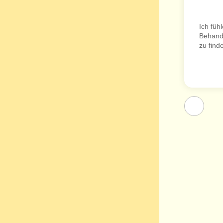
Ich füh
Behandl
zu find