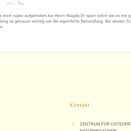
vor 1 Tag
le mich super aufgehoben bei Herrn Magdic.Er spürt sofort wie es mir
ung ist genauso wichtig wie die eigentliche Behandlung. Bei akuten S
en.
Kontakt
ZENTRUM FÜR OSTEOPAT
NATURHEILKUNDE