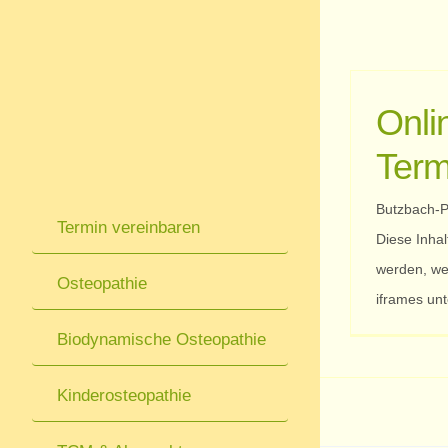
Zum
Inhalt
springen
Onli
Term
Butzbach-P
Termin vereinbaren
Diese Inhal
werden, wei
Osteopathie
iframes unt
Biodynamische Osteopathie
Kinderosteopathie