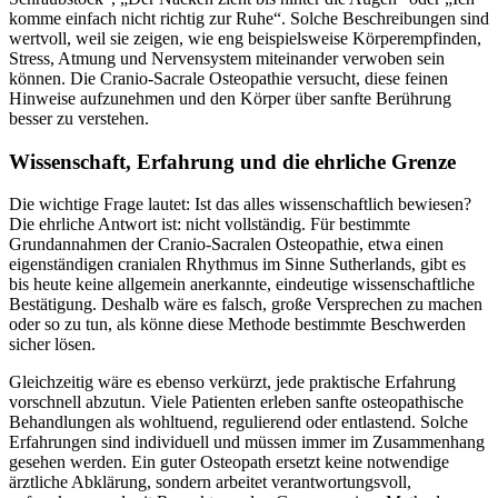
komme einfach nicht richtig zur Ruhe“. Solche Beschreibungen sind
wertvoll, weil sie zeigen, wie eng beispielsweise Körperempfinden,
Stress, Atmung und Nervensystem miteinander verwoben sein
können. Die Cranio-Sacrale Osteopathie versucht, diese feinen
Hinweise aufzunehmen und den Körper über sanfte Berührung
besser zu verstehen.
Wissenschaft, Erfahrung und die ehrliche Grenze
Die wichtige Frage lautet: Ist das alles wissenschaftlich bewiesen?
Die ehrliche Antwort ist: nicht vollständig. Für bestimmte
Grundannahmen der Cranio-Sacralen Osteopathie, etwa einen
eigenständigen cranialen Rhythmus im Sinne Sutherlands, gibt es
bis heute keine allgemein anerkannte, eindeutige wissenschaftliche
Bestätigung. Deshalb wäre es falsch, große Versprechen zu machen
oder so zu tun, als könne diese Methode bestimmte Beschwerden
sicher lösen.
Gleichzeitig wäre es ebenso verkürzt, jede praktische Erfahrung
vorschnell abzutun. Viele Patienten erleben sanfte osteopathische
Behandlungen als wohltuend, regulierend oder entlastend. Solche
Erfahrungen sind individuell und müssen immer im Zusammenhang
gesehen werden. Ein guter Osteopath ersetzt keine notwendige
ärztliche Abklärung, sondern arbeitet verantwortungsvoll,