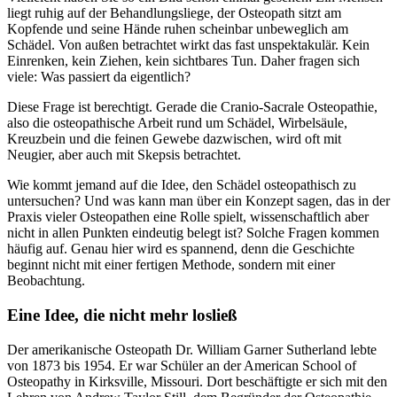
liegt ruhig auf der Behandlungsliege, der Osteopath sitzt am
Kopfende und seine Hände ruhen scheinbar unbeweglich am
Schädel. Von außen betrachtet wirkt das fast unspektakulär. Kein
Einrenken, kein Ziehen, kein sichtbares Tun. Daher fragen sich
viele: Was passiert da eigentlich?
Diese Frage ist berechtigt. Gerade die Cranio-Sacrale Osteopathie,
also die osteopathische Arbeit rund um Schädel, Wirbelsäule,
Kreuzbein und die feinen Gewebe dazwischen, wird oft mit
Neugier, aber auch mit Skepsis betrachtet.
Wie kommt jemand auf die Idee, den Schädel osteopathisch zu
untersuchen? Und was kann man über ein Konzept sagen, das in der
Praxis vieler Osteopathen eine Rolle spielt, wissenschaftlich aber
nicht in allen Punkten eindeutig belegt ist? Solche Fragen kommen
häufig auf. Genau hier wird es spannend, denn die Geschichte
beginnt nicht mit einer fertigen Methode, sondern mit einer
Beobachtung.
Eine Idee, die nicht mehr losließ
Der amerikanische Osteopath Dr. William Garner Sutherland lebte
von 1873 bis 1954. Er war Schüler an der American School of
Osteopathy in Kirksville, Missouri. Dort beschäftigte er sich mit den