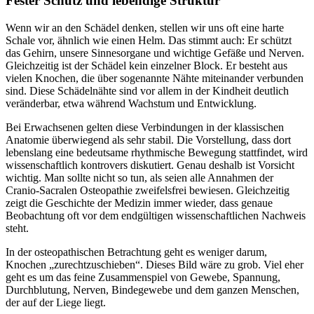
Fester Schutz und lebendige Struktur
Wenn wir an den Schädel denken, stellen wir uns oft eine harte
Schale vor, ähnlich wie einen Helm. Das stimmt auch: Er schützt
das Gehirn, unsere Sinnesorgane und wichtige Gefäße und Nerven.
Gleichzeitig ist der Schädel kein einzelner Block. Er besteht aus
vielen Knochen, die über sogenannte Nähte miteinander verbunden
sind. Diese Schädelnähte sind vor allem in der Kindheit deutlich
veränderbar, etwa während Wachstum und Entwicklung.
Bei Erwachsenen gelten diese Verbindungen in der klassischen
Anatomie überwiegend als sehr stabil. Die Vorstellung, dass dort
lebenslang eine bedeutsame rhythmische Bewegung stattfindet, wird
wissenschaftlich kontrovers diskutiert. Genau deshalb ist Vorsicht
wichtig. Man sollte nicht so tun, als seien alle Annahmen der
Cranio-Sacralen Osteopathie zweifelsfrei bewiesen. Gleichzeitig
zeigt die Geschichte der Medizin immer wieder, dass genaue
Beobachtung oft vor dem endgültigen wissenschaftlichen Nachweis
steht.
In der osteopathischen Betrachtung geht es weniger darum,
Knochen „zurechtzuschieben“. Dieses Bild wäre zu grob. Viel eher
geht es um das feine Zusammenspiel von Gewebe, Spannung,
Durchblutung, Nerven, Bindegewebe und dem ganzen Menschen,
der auf der Liege liegt.