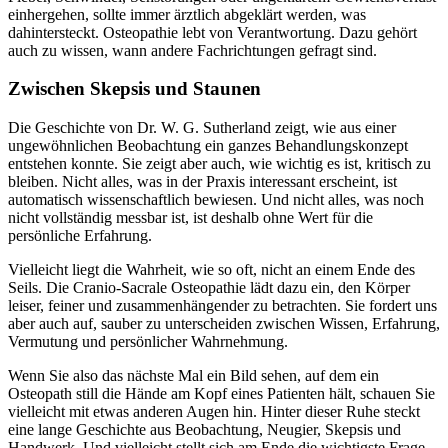
einhergehen, sollte immer ärztlich abgeklärt werden, was
dahintersteckt. Osteopathie lebt von Verantwortung. Dazu gehört
auch zu wissen, wann andere Fachrichtungen gefragt sind.
Zwischen Skepsis und Staunen
Die Geschichte von Dr. W. G. Sutherland zeigt, wie aus einer
ungewöhnlichen Beobachtung ein ganzes Behandlungskonzept
entstehen konnte. Sie zeigt aber auch, wie wichtig es ist, kritisch zu
bleiben. Nicht alles, was in der Praxis interessant erscheint, ist
automatisch wissenschaftlich bewiesen. Und nicht alles, was noch
nicht vollständig messbar ist, ist deshalb ohne Wert für die
persönliche Erfahrung.
Vielleicht liegt die Wahrheit, wie so oft, nicht an einem Ende des
Seils. Die Cranio-Sacrale Osteopathie lädt dazu ein, den Körper
leiser, feiner und zusammenhängender zu betrachten. Sie fordert uns
aber auch auf, sauber zu unterscheiden zwischen Wissen, Erfahrung,
Vermutung und persönlicher Wahrnehmung.
Wenn Sie also das nächste Mal ein Bild sehen, auf dem ein
Osteopath still die Hände am Kopf eines Patienten hält, schauen Sie
vielleicht mit etwas anderen Augen hin. Hinter dieser Ruhe steckt
eine lange Geschichte aus Beobachtung, Neugier, Skepsis und
Handwerk. Und vielleicht stellt sich am Ende die wichtigste Frage