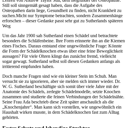
Lehren von Andrew Taylor Still, dem Begründer der Osteopathie.
Still soll sinngemäß gesagt haben, dass die Aufgabe des
Osteopathen darin liege, Gesundheit zu finden, nicht Krankheit zu
suchen.Micht nur Symptome betrachten, sondern Zusammenhänge
erforschen – dieser Gedanke passt sehr gut zu Sutherlands späteren
Weg
Um das Jahr 1900 sah Sutherland einen Schädel und betrachtete
besonders die Schläfenbeine. Ihre Form erinnerte ihn an die Kiemen
eines Fisches. Daraus entstand eine ungewöhnliche Frage: Könnte
die Form der Schädelknochen etwas über eine feine Beweglichkeit
aussagen? Für viele Ohren klingt das zunächst fremd, vielleicht
sogar gewagt. Sutherland selbst soll diesen Gedanken anfangs als
irritierend empfunden haben.
Doch manche Fragen sind wie ein kleiner Stein im Schuh. Man
versucht sie zu ignorieren, aber sie melden sich immer wieder. Dr.
W. G. Sutherland beschäftigte sich somit über viele Jahre mit der
Anatomie des Schädels, zerlegte Schädelmodelle, setzte Knochen
zusammen und studierte die feinen Verbindungen der Schädelnähte.
Seine Frau Ada beschrieb diese Zeit später anschaulich als die
„Knochenjahre“. Man kann sich vorstellen, wie ungewöhnlich ein
Haushalt wirken musste, in dem Schädelknochen fast zum Alltag
gehörten.