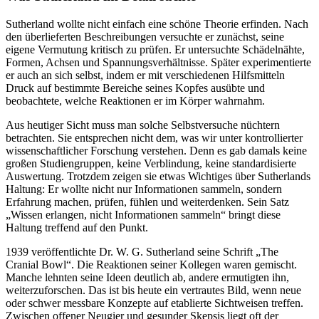
Sutherland wollte nicht einfach eine schöne Theorie erfinden. Nach
den überlieferten Beschreibungen versuchte er zunächst, seine
eigene Vermutung kritisch zu prüfen. Er untersuchte Schädelnähte,
Formen, Achsen und Spannungsverhältnisse. Später experimentierte
er auch an sich selbst, indem er mit verschiedenen Hilfsmitteln
Druck auf bestimmte Bereiche seines Kopfes ausübte und
beobachtete, welche Reaktionen er im Körper wahrnahm.
Aus heutiger Sicht muss man solche Selbstversuche nüchtern
betrachten. Sie entsprechen nicht dem, was wir unter kontrollierter
wissenschaftlicher Forschung verstehen. Denn es gab damals keine
großen Studiengruppen, keine Verblindung, keine standardisierte
Auswertung. Trotzdem zeigen sie etwas Wichtiges über Sutherlands
Haltung: Er wollte nicht nur Informationen sammeln, sondern
Erfahrung machen, prüfen, fühlen und weiterdenken. Sein Satz
„Wissen erlangen, nicht Informationen sammeln“ bringt diese
Haltung treffend auf den Punkt.
1939 veröffentlichte Dr. W. G. Sutherland seine Schrift „The
Cranial Bowl“. Die Reaktionen seiner Kollegen waren gemischt.
Manche lehnten seine Ideen deutlich ab, andere ermutigten ihn,
weiterzuforschen. Das ist bis heute ein vertrautes Bild, wenn neue
oder schwer messbare Konzepte auf etablierte Sichtweisen treffen.
Zwischen offener Neugier und gesunder Skepsis liegt oft der