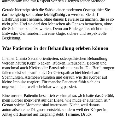
aufmerksam und mit Respekt vor den Grenzen seiner Methode.
Gerade hier zeigt sich die Stärke einer modernen Osteopathie: Sie
darf neugierig sein, ohne leichtgläubig zu werden. Sie darf
Erfahrung ernst nehmen, ohne daraus Beweise zu machen, die es so
nicht gibt. Und sie darf den Menschen als Ganzes betrachten, ohne
die Schulmedizin abzuwerten. Denn am Ende geht es nicht um ein
Entweder-Oer, sondern um eine kluge, sichere und respektvolle
Begleitung.
Was Patienten in der Behandlung erleben können
In einer Cranio-Sacral orientierten, osteopathischen Behandlung
werden häufig Kopf, Nacken, Rücken, Kreuzbein, Becken und
manchmal auch Kiefer oder Brustkorb untersucht. Die Berührungen
fallen meist sehr sanft aus. Der Osteopath achtet hierbei auf
Spannungen, Atembewegungen und darauf, wie der Körper auf
kleine Impulse reagiert. Für manche Patienten fühlt sich das
ungewohnt an, weil scheinbar wenig passiert.
Eine unserer Patientin beschrieb es einmal so: „Ich hatte das Gefühl,
mein Körper merkt erst auf der Liege, wie müde er eigentlich ist.“
Genau solche Momente sind interessant. Nicht, weil daraus
automatisch eine Diagnose entsteht, sondern weil der Körper im
Alltag oft dauernd auf Empfang steht: Termine, Druck,