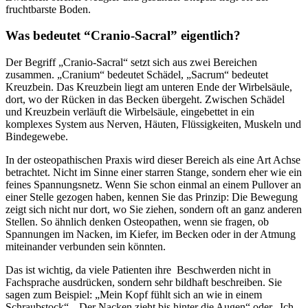
fruchtbarste Boden.
Was bedeutet “Cranio-Sacral” eigentlich?
Der Begriff „Cranio-Sacral“ setzt sich aus zwei Bereichen
zusammen. „Cranium“ bedeutet Schädel, „Sacrum“ bedeutet
Kreuzbein. Das Kreuzbein liegt am unteren Ende der Wirbelsäule,
dort, wo der Rücken in das Becken übergeht. Zwischen Schädel
und Kreuzbein verläuft die Wirbelsäule, eingebettet in ein
komplexes System aus Nerven, Häuten, Flüssigkeiten, Muskeln und
Bindegewebe.
In der osteopathischen Praxis wird dieser Bereich als eine Art Achse
betrachtet. Nicht im Sinne einer starren Stange, sondern eher wie ein
feines Spannungsnetz. Wenn Sie schon einmal an einem Pullover an
einer Stelle gezogen haben, kennen Sie das Prinzip: Die Bewegung
zeigt sich nicht nur dort, wo Sie ziehen, sondern oft an ganz anderen
Stellen. So ähnlich denken Osteopathen, wenn sie fragen, ob
Spannungen im Nacken, im Kiefer, im Becken oder in der Atmung
miteinander verbunden sein könnten.
Das ist wichtig, da viele Patienten ihre Beschwerden nicht in
Fachsprache ausdrücken, sondern sehr bildhaft beschreiben. Sie
sagen zum Beispiel: „Mein Kopf fühlt sich an wie in einem
Schraubstock“, „Der Nacken zieht bis hinter die Augen“ oder „Ich