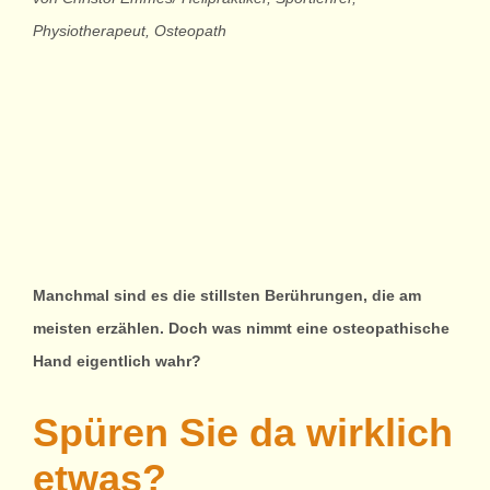
TCM & A
Physiotherapeut, Osteopath
Behandl
Praxi
Virtuell
Manchmal sind es die stillsten Berührungen, die am
meisten erzählen. Doch was nimmt eine
osteopathische
Blog & F
Hand eigentlich wahr?
Spüren Sie da wirklich
Ko
etwas?