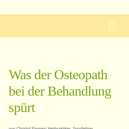
Zum
Inhalt
springen
Togg
Navi
Termin v
Was der Osteopath
Oste
bei der Behandlung
Biodynamisc
spürt
Kindero
von Christof Emmes/ Heilpraktiker, Sportlehrer,