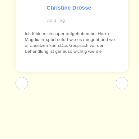
Christine Drosse
vor 1 Tag
Ich fühle mich super aufgehoben bei Herrn
Magdic.Er spürt sofort wie es mir geht und wo
er ansetzen kann.Das Gespräch vor der
Behandlung ist genauso wichtig wie die
eigentliche Behandlung. Bei akuten
Schmerzen, wird es sehr zeitnah möglich
gemacht,einen Termin zu finden.